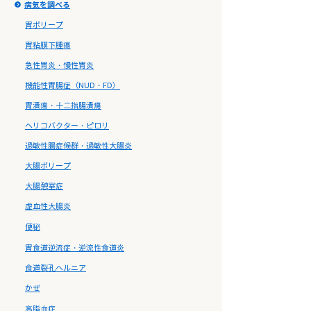
病気を調べる
胃ポリープ
胃粘膜下腫瘍
急性胃炎・慢性胃炎
機能性胃腸症（NUD・FD）
胃潰瘍・十二指腸潰瘍
ヘリコバクター・ピロリ
過敏性腸症候群・過敏性大腸炎
大腸ポリープ
大腸憩室症
虚血性大腸炎
便秘
胃食道逆流症・逆流性食道炎
食道裂孔ヘルニア
かぜ
高脂血症