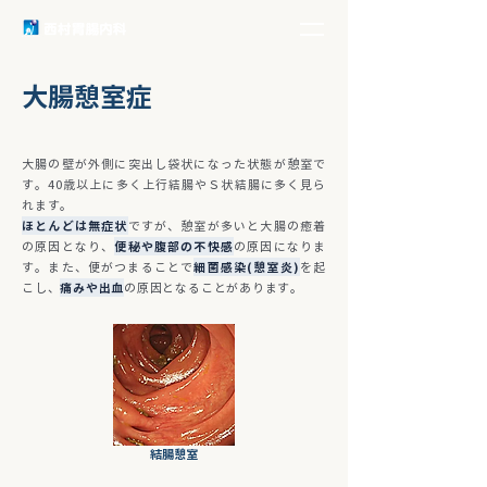
大腸憩室症
大腸の壁が外側に突出し袋状になった状態が憩室で
す。40歳以上に多く上行結腸やＳ状結腸に多く見ら
れます。
ほとんどは無症状
ですが、憩室が多いと大腸の癒着
の原因となり、
便秘や腹部の不快感
の原因になりま
す。また、便がつまることで
細菌感染(憩室炎)
を起
こし、
痛みや出血
の原因となることがあります。
結腸憩室