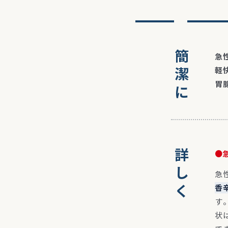
簡潔に
急
軽
胃
詳しく
●
急
香
す
状