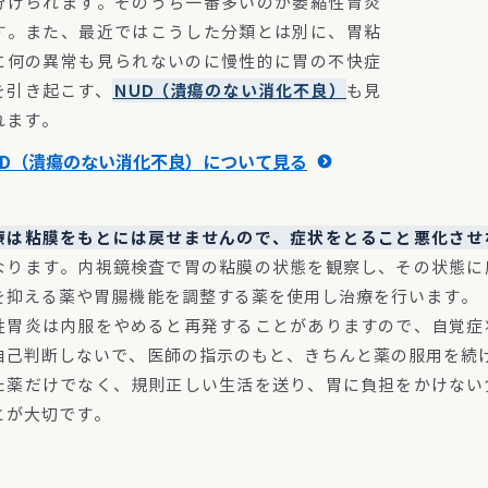
分けられます。そのうち一番多いのが萎縮性胃炎
す。また、最近ではこうした分類とは別に、胃粘
に何の異常も見られないのに慢性的に胃の不快症
を引き起こす、
ＮＵＤ
（潰瘍のない消化不良）
も見
れます。
UD（潰瘍のない消化不良）について見る
療は粘膜をもとには戻せませんので、症状をとること悪化させ
なります。内視鏡検査で胃の粘膜の状態を観察し、その状態に
を抑える薬や胃腸機能を調整する薬を使用し治療を行います。
性胃炎は内服をやめると再発することがありますので、自覚症
自己判断しないで、医師の指示のもと、きちんと薬の服用を続
た薬だけでなく、規則正しい生活を送り、胃に負担をかけない
とが大切です。