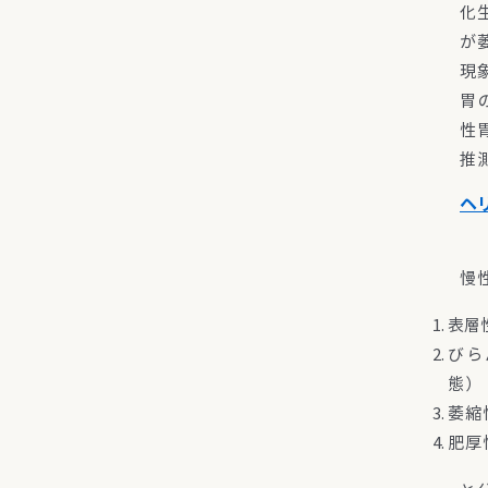
化
が
現
胃
性
推
ヘ
慢
表層
びら
態）
萎縮
肥厚