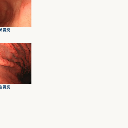
ぼ状胃炎
性胃炎