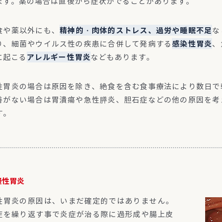
ます。薬の場合は直後から症状がでることがあります。
食や薬以外にも、
精神的・肉体的ストレス、過労や睡眠不足
な
り、細菌やウイルス性の疾患に合併して発病する
感染性胃炎
、
に起こる
アレルギー性胃炎
などもあります。
性胃炎の場合は原因を除き、絶食を含む食事療法により数日で
善がない場合は胃潰瘍や急性膵炎、胆石症などの他の原因を考
す。
慢性胃炎
性胃炎の原因は、いまだ確定的ではありません。
症を繰り返す事で炎症が治る際に過形成や腸上皮