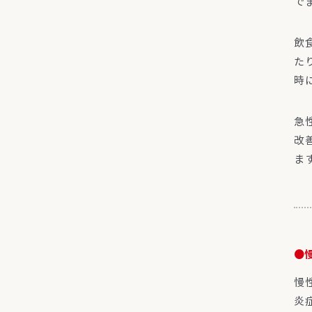
で
飲
た
時
急
改
ま
●
慢
炎