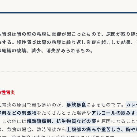
性胃炎は胃の壁の粘膜に炎症が起こったもので、原因が取り除
快する。慢性胃炎は胃の粘膜に繰り返し炎症を起こした結果、
腺組織の破壊、減少、消失がみられるもの。
急性胃炎
性胃炎の原因で最も多いのが、
暴飲暴食
によるものです。
カレ
辛料などの刺激物
をたくさんとった場合や
アルコールの飲みす
。この他には
解熱鎮痛剤、抗生物質などの薬
も原因になること
は、飲食の場合、数時間後から
上腹部の痛みや重苦しさ、胸や