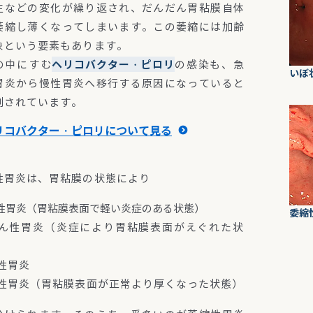
生などの変化が繰り返され、だんだん胃粘膜自体
萎縮し薄くなってしまいます。この萎縮には加齢
象という要素もあります。
の中にすむ
ヘリコバクター・ピロリ
の感染も、急
​い
胃炎から慢性胃炎へ移行する原因になっていると
測されています。
リコバクター・ピロリについて見る
性胃炎は、胃粘膜の状態により
性胃炎（胃粘膜表面で軽い炎症のある状態）
委縮
ん性胃炎（炎症により胃粘膜表面がえぐれた状
性胃炎
性胃炎（胃粘膜表面が正常より厚くなった状態）