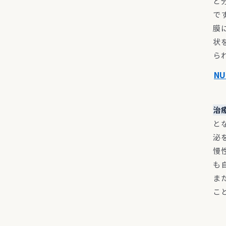
と
で
膜
状
ら
N
治
と
泌
慢
も
ま
こ