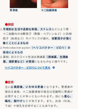
胃潰瘍
十二指腸潰瘍
●原因
不規則な生活や過剰な飲酒、ストレス
などにより胃・
十二指腸内の攻撃因子（胃酸・ペプシンなど）と防御
因子（粘液など）のバランスが崩れ、
攻撃因子が強く
働くことによるもの
Helicobacter pylori
（ヘリコバクター・ピロリ）の
感染によるもの
薬剤 : 非ステロイド性消炎鎮痛薬
（頭痛薬、生理痛
薬、風邪薬など）が原因
となるものなど様々です。
ヘリコバクター・ピロリについて見る
●症状
主に
心
部痛、いわゆる胃痛
となります。胃潰瘍の
窩
場合は食後、十二指腸潰瘍の場合は空腹時に胃痛が
出現することが多いともいわれます。他にも
悪心、
吐、胸やけ
などがあります。また、出血（吐血、
嘔
下血）や穿孔を合併することもあります。