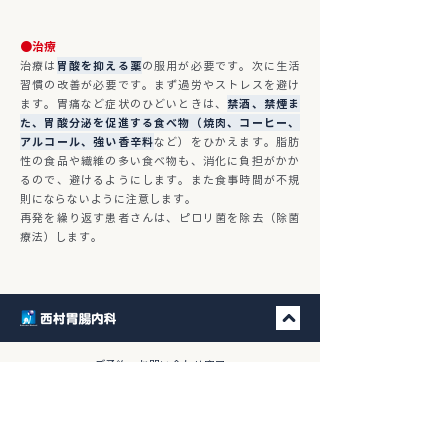
●治療
治療は
胃酸を抑える薬
の服用が必要です。次に生活
習慣の改善が必要です。まず過労やストレスを避け
ます。胃痛など症状のひどいときは、
禁酒、禁煙ま
た、胃酸分泌を促進する食べ物（焼肉、コーヒー、
アルコール、強い香辛料
など）をひかえます。脂肪
性の食品や繊維の多い食べ物も、消化に負担がかか
るので、避けるようにします。また食事時間が不規
則にならないように注意します。
再発を繰り返す患者さんは、
ピロリ菌を除去（除菌
療法）
します。
​ご予約・お問い合わせ窓口
092-523-6150
TEL.
9:00-13:00／15:00-18:30
※日祝および水曜・土曜の午後を除く